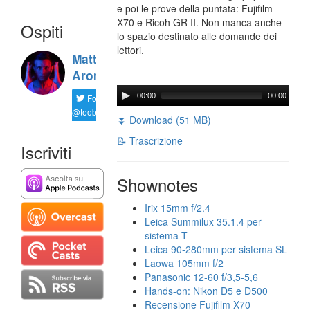
e poi le prove della puntata: Fujifilm
X70 e Ricoh GR II. Non manca anche
Ospiti
lo spazio destinato alle domande dei
lettori.
Matteo
Arone
00:00
00:00
Follow
@teobiondo91
⏬ Download (51 MB)
📝 Trascrizione
Iscriviti
Shownotes
Irix 15mm f/2.4
Leica Summilux 35.1.4 per
sistema T
Leica 90-280mm per sistema SL
Laowa 105mm f/2
Panasonic 12-60 f/3,5-5,6
Hands-on: Nikon D5 e D500
Recensione Fujifilm X70