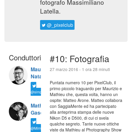
fotografo Massimiliano
Latella.
@_pixelclub
Conduttori
#10: Fotografia
Maurizio
27 marzo 2016 - 1 ora 28 minuti
Natali
Puntata numero 10 per PixelClub, il
primo piccolo traguardo per Maurizio e
@simplemal
Mathieu che, questa volta, hanno un
ospite: Matteo Arone. Matteo collabora
Mathieu
con SaggiaMente ed ha partecipato
Gasquet
alla anteprima stampa delle nuove
Nikon D5 e D500, di cui ci svela
qualche segreto. Tante nuove ottiche
@MirrorLessons
viste da Mathieu al Photography Show