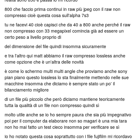
800 che faccio prima continui in raw più jpeg con il raw non
compresso cioè questa cosa sull'alpha 7s3
tu ne facevi 40 cioè capisci che da 40 a 800 anche perché il raw
non compresso con 33 megapixel comincia già ad essere un
certo peso a livello proprio di
del dimensione del file quindi insomma sicuramente
e tra l'altro qui matt abbiamo il raw compresso lossless anche
come opzione che è un'altra delle novità
è come lo schermo multi multi angle che proviamo anche sony
pian piano questo lossless lo sta finalmente mettendo nelle sue
macchine insomma che diciamo è sempre stato un po' il
bilanciamento migliore
di un file più piccolo che però diciamo mantiene teoricamente
tutta la qualità di un file non compresso quindi sì
molto utile anche se io ho sempre paura che sia più impegnativo
poi per il computer da elaborare non so magari è una mia tara
non ho mai fatto un test cieco insomma per verificare se sì
io ho notato questa cosa soprattutto con i file fujifilm mi ricordavo