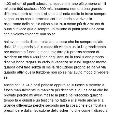
1,03 milioni di punti adesso i precedenti erano più o meno simili
mi pare 900 qualcosa 900 mila insomma non era una grande
differenza però si nota si si si nota si nota molto io trovo sempre
sogno un po con le braccine corte quando si arriva alla
risoluzione delle cd c'è nikon sulla z6 ti mette più di 2 milioni di
punti e invece qua è sempre un milione di punti però una cosa
che ti volevo chiedere non so se
hai avuto modo di controllarla una cosa che ho sempre odiato
della 73 e quando si è in modalità video e usi la l'ingrandimento
per mettere a fuoco in modo migliore più preciso sembra di
rivedere un vhs a 480 linee degli anni 80 la risoluzione proprio
dice va bene ragazzi io vado in vacanza se vuoi l'ingrandimento
guarda devi fare senza di me la risoluzione proprio se ne va via
quando attivi quella funzione non so se hai avuto modo di vedere
se
anche con la 74 è così penoso oppure se si riesce a mettere a
fuoco manualmente in maniera più decente si è una cosa che ho
provato perché mi avevi messo la pulce nell'orecchio qualche
tempo fa e quindi è un test che ho fatto e si si vede anche lì la
grande differenza perché secondo me la cosa che è cambiata a
prescindere dalla risoluzione dello schermo che come ti dicevo si