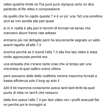
video qualche limite ce l'ha pure pure olympus certo no dico
parlando di file video e compressione
da quello che ho capito questa 7.4 è un po' una 7s3 una sorellina
anzi se non sorella alla pari quasi
sì sì in realtà è alla pari in termini di formati nel senso che
mancano alcuni frame rate adesso
entriamo più nel dettaglio però ha sicuramente segnato un salto
avanti rispetto all'alfa 7.3
enorme perché se ti ricordi l'alfa 7.3 alla fine lato video è stata
molto apprezzata perché era
una simpatia che c'erano tante cose che al tempo per una
mirrorless di quel calibro erano ottime
però avevamo delle delle codifiche minime insomma formati a
bassa efficienza solo il long op solo il
420 8 bit insomma ovviamente aveva tanti tanti limiti da quel
punto di vista no tant'è che nessuno
dalla fine usava l'alfa 7.3 per fare video con i profili avanzati flat
no perché poi le immagini si