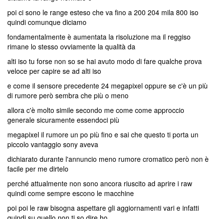
poi ci sono le range esteso che va fino a 200 204 mila 800 iso
quindi comunque diciamo
fondamentalmente è aumentata la risoluzione ma il reggiso
rimane lo stesso ovviamente la qualità da
alti iso tu forse non so se hai avuto modo di fare qualche prova
veloce per capire se ad alti iso
e come il sensore precedente 24 megapixel oppure se c'è un più
di rumore però sembra che più o meno
allora c'è molto simile secondo me come come approccio
generale sicuramente essendoci più
megapixel il rumore un po più fino e sai che questo ti porta un
piccolo vantaggio sony aveva
dichiarato durante l'annuncio meno rumore cromatico però non è
facile per me dirtelo
perché attualmente non sono ancora riuscito ad aprire i raw
quindi come sempre escono le macchine
poi poi le raw bisogna aspettare gli aggiornamenti vari e infatti
quindi su quello non ti so dire ho