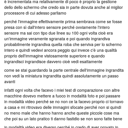
è incrementata ma relativamente di poco è proprio la gestione
dello dello schermo che credo sia in parte dovuta anche al miglior
processore di cui adesso parliamo
perché l'immagine effettivamente prima sembrava come se fosse
presa con sì dall'intero sensore perché ovviamente l'intero
sensore ma sai con tipo due linee su 100 ogni volta cioè era
un'immagine veramente sgranata e poi quando ingrandiva
probabilmente ingrandiva quella roba che serviva per lo schermo
intero e quindi vedevi ancora peggio qui invece c'è una qualità
proprio dell'immagine vistosamente superiore e quando
ingrandisci ingrandisce davvero cioè vedi esattamente
come se stai guardando la parte centrale dell'immagine ingrandita
non vedi la miniatura ingrandita quindi assolutamente un passo
avanti
infatti ogni volta che facevo i miei test di comparazione con altre
macchine dovevo mettere a fuoco in modalità foto e poi passare
in modalità video perché se no non ce la facevo proprio ci tornavo
a casa e mi ritrovavo delle immagini sfocate perché non si quindi
no meno male che hanno hanno anche queste piccole cose ma
che poi su un lato pratico ti danno fastidio se non sono fatte bene
in modalità video era diverso perché io credo di aver provato in