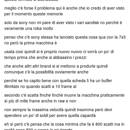
meglio c'è forse il problema qui è anche che io credo di aver visto
per il momento queste memorie
solo da sony non mi pare di aver visto i vari sandisk no perché è
veramente una roba molto
penso che c'è sony stessa ha lanciato questa cosa qua con la 7s3
no però la prima macchina è
usata così quindi si è proprio nuovo nuovo ci vorrà un po' di
tempo prima che anche si abbassino i prezzi
che anche altri altri brand si si mettono a produrle quindi
comunque c'è la possibilità ovviamente anche
perché se ho capito bene con quella scheda lì ha un buffer
illimitato no quando scatti a 10 frame al
secondo c'è scatta finché finché muore la macchina praticamente
sì più di mille frame anche in raw e non
non sempre la massima velocità quindi insomma però devi
spendere un po' di soldi per avere quella capacità
eh sì però c'è pensa che la cosa minima che fa è 800 scatti ma in
realtà sono 830 e passa io mi ricordo