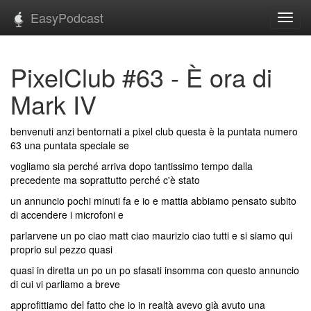
EasyPodcast
Toggl
navig
PixelClub #63 - È ora di
Mark IV
benvenuti anzi bentornati a pixel club questa è la puntata numero
63 una puntata speciale se
vogliamo sia perché arriva dopo tantissimo tempo dalla
precedente ma soprattutto perché c'è stato
un annuncio pochi minuti fa e io e mattia abbiamo pensato subito
di accendere i microfoni e
parlarvene un po ciao matt ciao maurizio ciao tutti e si siamo qui
proprio sul pezzo quasi
quasi in diretta un po un po sfasati insomma con questo annuncio
di cui vi parliamo a breve
approfittiamo del fatto che io in realtà avevo già avuto una