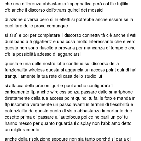
che una differenza abbastanza impegnativa però col file fujifilm
c'è anche il discorso dell'xtrans quindi dei mosaici
di azione diversa però sì in effetti sì potrebbe anche essere se la
puoi fare delle prove comunque
sì sì sì e poi per completare il discorso connettività c'è anche il wifi
dual band a 5 gigahertz è una cosa molto interessante che è vero
questa non sono riuscito a provarla per mancanza di tempo e che
c'è la possibilità adesso di agganciarsi
questa è una delle nostre lotte continue sul discorso della
funzionalità wireless questa si aggancia un access point quindi hai
tranquillamente la tua rete di casa dello studio lui
si attacca della preconfiguri e puoi anche configurare il
caricamento ftp anche wireless senza passare dallo smartphone
direttamente dalla tua access point quindi tu fai le foto e manda in
ftp insomma veramente un passo avanti in termini di flessibilità e
potenzialità da questo punto di vista abbastanza importante due
cosette prima di passare all'autofocus poi ce ne parli un po' tu
hanno messo per quanto riguarda il display non l'abbiamo detto
un miglioramento
anche della risoluzione seppure non sia tanto perché si parla di