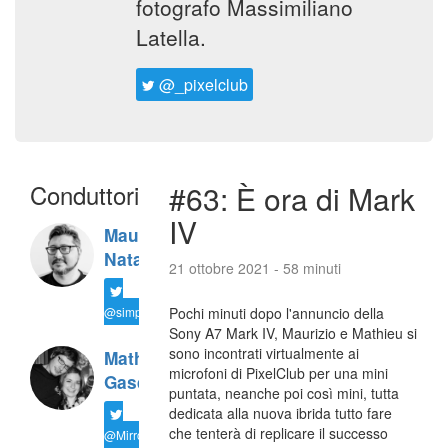
fotografo Massimiliano
Latella.
@_pixelclub
Conduttori
#63: È ora di Mark
IV
Maurizio
Natali
21 ottobre 2021 - 58 minuti
@simplemal
Pochi minuti dopo l'annuncio della
Sony A7 Mark IV, Maurizio e Mathieu si
sono incontrati virtualmente ai
Mathieu
microfoni di PixelClub per una mini
Gasquet
puntata, neanche poi così mini, tutta
dedicata alla nuova ibrida tutto fare
che tenterà di replicare il successo
@MirrorLessons