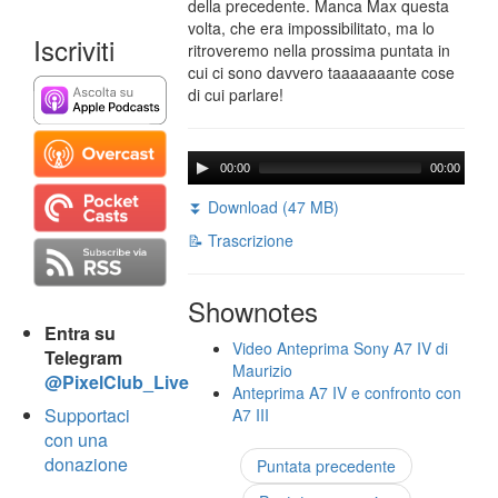
della precedente. Manca Max questa
volta, che era impossibilitato, ma lo
Iscriviti
ritroveremo nella prossima puntata in
cui ci sono davvero taaaaaaante cose
di cui parlare!
00:00
00:00
⏬ Download (47 MB)
📝 Trascrizione
Shownotes
Entra su
Video Anteprima Sony A7 IV di
Telegram
Maurizio
@PixelClub_Live
Anteprima A7 IV e confronto con
Supportaci
A7 III
con una
donazione
Puntata precedente