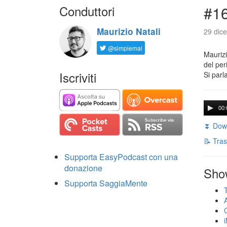
Conduttori
#16
Maurizio Natali
29 dic
@simplemal
Maurizi
del per
Iscriviti
Si parla
00:
⏬ Down
📝 Tras
Supporta EasyPodcast con una
donazione
Sho
Supporta SaggiaMente