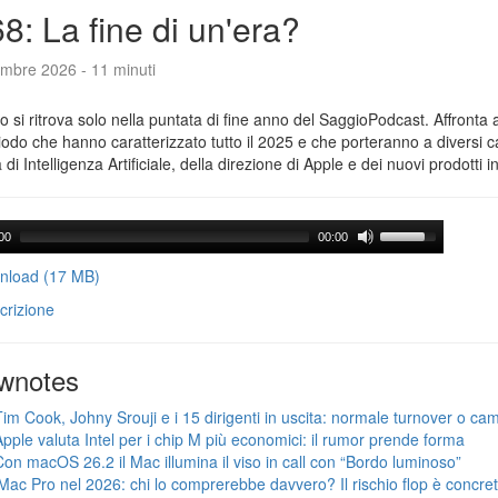
8: La fine di un'era?
embre 2026 - 11 minuti
o si ritrova solo nella puntata di fine anno del SaggioPodcast. Affronta 
iodo che hanno caratterizzato tutto il 2025 e che porteranno a diversi
 di Intelligenza Artificiale, della direzione di Apple e dei nuovi prodotti in
00
00:00
load (17 MB)
crizione
wnotes
Tim Cook, Johny Srouji e i 15 dirigenti in uscita: normale turnover o ca
Apple valuta Intel per i chip M più economici: il rumor prende forma
Con macOS 26.2 il Mac illumina il viso in call con “Bordo luminoso”
iMac Pro nel 2026: chi lo comprerebbe davvero? Il rischio flop è concre