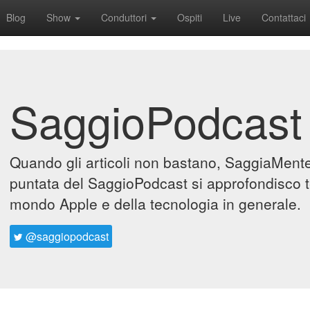
Blog
Show
Conduttori
Ospiti
Live
Contattaci
SaggioPodcast
Quando gli articoli non bastano, SaggiaMente 
puntata del SaggioPodcast si approfondisco t
mondo Apple e della tecnologia in generale.
@saggiopodcast